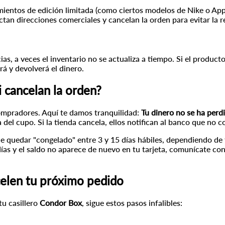
entos de edición limitada (como ciertos modelos de Nike o Apple
ectan direcciones comerciales y cancelan la orden para evitar la r
as, a veces el inventario no se actualiza a tiempo. Si el product
rá y devolverá el dinero.
 cancelan la orden?
ompradores. Aquí te damos tranquilidad:
Tu dinero no se ha perd
del cupo. Si la tienda cancela, ellos notifican al banco que no c
le quedar "congelado" entre 3 y 15 días hábiles, dependiendo de
ías y el saldo no aparece de nuevo en tu tarjeta, comunícate co
celen tu próximo pedido
tu casillero
Condor Box
, sigue estos pasos infalibles: