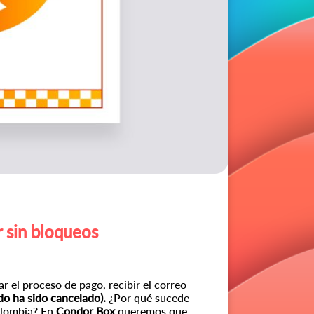
 sin bloqueos
 el proceso de pago, recibir el correo
do ha sido cancelado).
¿Por qué sucede
olombia?
En
Condor Box
queremos que