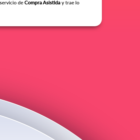
 servicio de
Compra Asistida
y trae lo