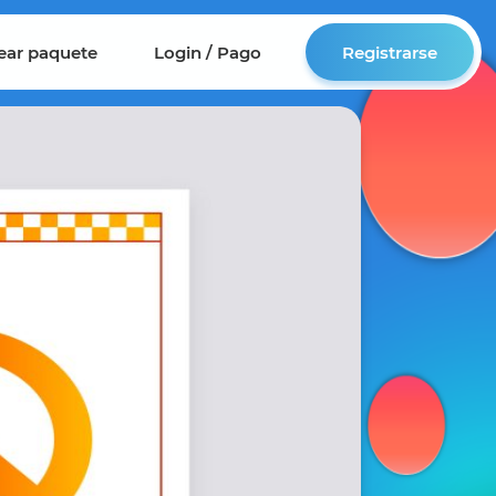
ear paquete
Login / Pago
Registrarse