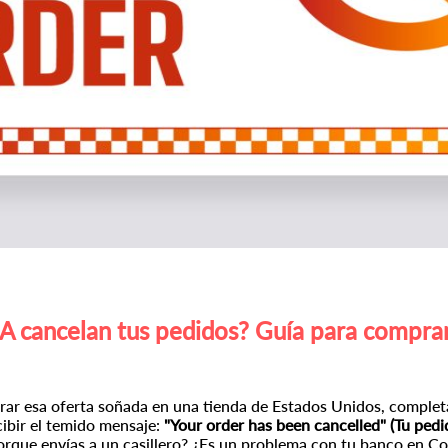
SA cancelan tus pedidos? Guía para comprar
ar esa oferta soñada en una tienda de Estados Unidos, completar
cibir el temido mensaje:
"Your order has been cancelled" (Tu pedi
s porque envías a un casillero? ¿Es un problema con tu banco en C