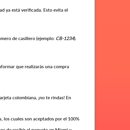
 ya está verificada. Esto evita el
mero de casillero (ejemplo:
CB-1234
).
informar que realizarás una compra
arjeta colombiana, ¡no te rindas!
En
, los cuales son aceptados por el 100%
s de recibir el paquete en Miami y