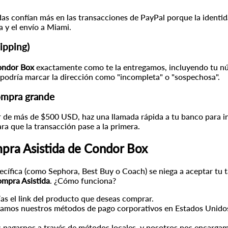
s confían más en las transacciones de PayPal porque la identidad
a y el envío a Miami.
hipping)
ndor Box
exactamente como te la entregamos, incluyendo tu nú
da podría marcar la dirección como "incompleta" o "sospechosa".
ompra grande
ar de más de $500 USD, haz una llamada rápida a tu banco para 
ara que la transacción pase a la primera.
ompra Asistida de Condor Box
pecífica (como Sephora, Best Buy o Coach) se niega a aceptar tu t
mpra Asistida
. ¿Cómo funciona?
as el link del producto que deseas comprar.
zamos nuestros métodos de pago corporativos en Estados Unidos
pagarnos a través de métodos locales, y nosotros nos encargamo